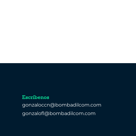
Escríbenos
gonzaloccn@bombadilcom.com
gonzalofl@bombadilcom.com