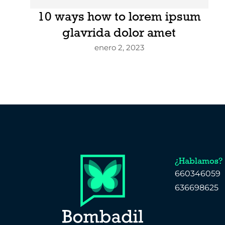
10 ways how to lorem ipsum
glavrida dolor amet
enero 2, 2023
¿Hablamos?
660346059
636698625