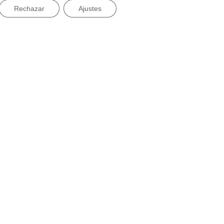
Rechazar
Ajustes
Redacción
Ponemos palabras a las ideas. Redactamos