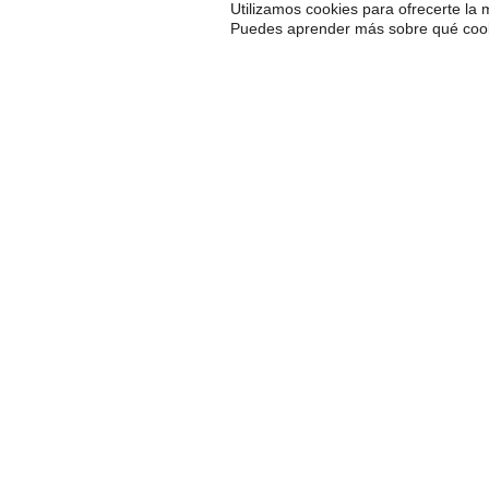
Utilizamos cookies para ofrecerte la
Puedes aprender más sobre qué cooki
Nuestros servicios
Comunicación corporativa
Aportamos valor a nuestros clientes a