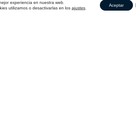
 mejor experiencia en nuestra web.
Aceptar
es utilizamos o desactivarlas en los
ajustes
.
Comunicación empresarial
Ayudamos a nuestros clientes a alcanzar